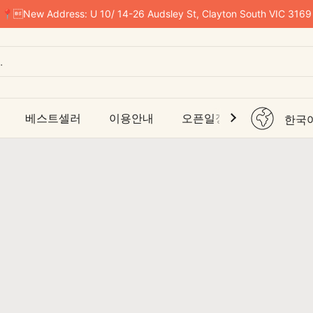
📍New Address: U 10/ 14-26 Audsley St, Clayton South VIC 3169
베스트셀러
이용안내
오픈일정
해상택배
한국
언어