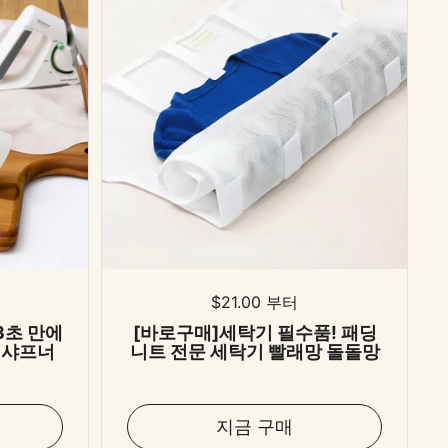
격
표준 가격
$21.00 부터
3초 만에
[바로구매]세탁기 필수품! 패딩
 샤프너
니트 전문 세탁기 빨래망 돌돌망
지금 구매