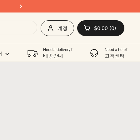
Shipping Australia-wide
다음
계정
$0.00
0
카트 열기
쇼핑 카트 총계:
카트 내에 제품
Need a delivery?
Need a help?
어
배송안내
고객센터