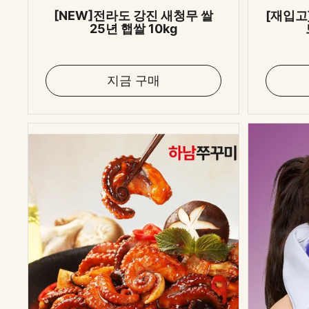
[NEW]전라도 강진 새청무 쌀
[재입고
25년 햅쌀 10kg
지금 구매