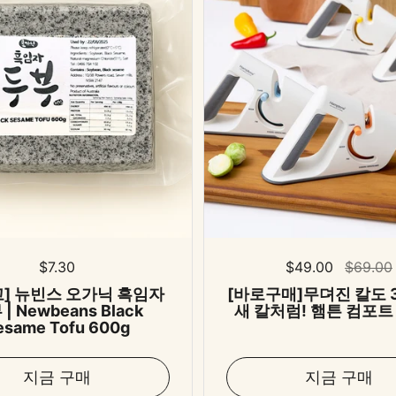
표준 가격
$7.30
표준 가격
$49.00
세일 가
$69.00
고] 뉴빈스 오가닉 흑임자
[바로구매]무뎌진 칼도 
| Newbeans Black
새 칼처럼! 햄튼 컴포트
esame Tofu 600g
지금 구매
지금 구매