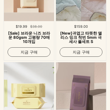
표준 가격
$19.99
세일 가격
$38.00
표준 가격
$159.00
[Sale] 브라운 니즈 브라
[New]귀엽고 따뜻한 앨
운 80gsm 고평량 70매
리스 밍크 착번 5mm 극
10개입
세사 풀세트 S
지금 구매
지금 구매