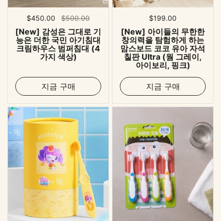
표준 가격
$450.00
세일 가격
$500.00
표준 가격
$199.00
[New] 감성은 그대로 기
[New] 아이들의 무한한
능은 더한 국민 아기침대
창의력을 탐험하게 하는
크림하우스 범퍼침대 (4
맘스보드 코코 유아 자석
가지 색상)
칠판 Ultra (웜 그레이,
아이보리, 핑크)
지금 구매
지금 구매