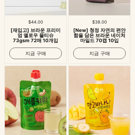
표준 가격
$44.00
표준 가격
$38.00
[재입고] 브라운 프리미
[New] 청정 자연의 편안
엄 옐로우 물티슈
함을 담은 브라운 네이처
73gsm 72매 10개입
마일드 70캡 10입
지금 구매
지금 구매