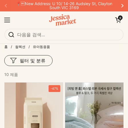
본문으로 건너뛰기
📍New Address: U 10/ 14-26 Audsley St, Clayton
이전
다
South VIC 3169
카트 열기
0
메뉴 열기
홈
/
컬렉션
/
유아동용품
필터 및 분류
10 제품
-47%