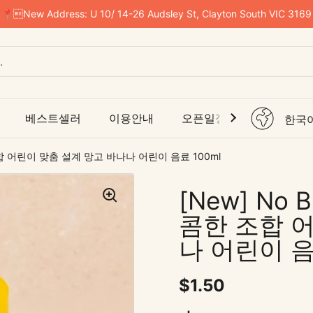
📍New Address: U 10/ 14-26 Audsley St, Clayton South VIC 3169
베스트셀러
이용안내
오픈일정
해상택배
한국
언어
조합 어린이 맞춤 설계 망고 바나나 어린이 음료 100ml
[New] No
콤한 조합 
나 어린이 음
표준 가격
$1.50