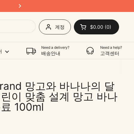
Shipping Australia-wide
다음
계정
$0.00
0
카트 열기
쇼핑 카트 총계:
카트 내에 제품
Need a delivery?
Need a help?
어
배송안내
고객센터
 Brand 망고와 바나나의 달
어린이 맞춤 설계 망고 바나
료 100ml