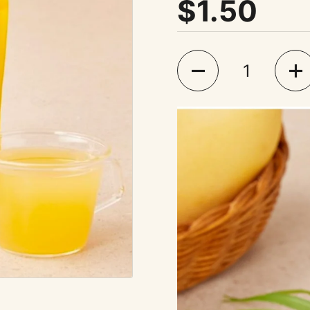
표준 가격
$1.50
수량