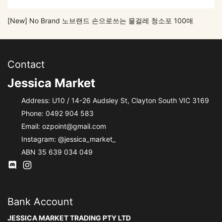
[New] No Brand 노브랜드 손으로쓰는 물걸레 청소포 100매
Contact
Jessica Market
Address: U10 / 14-26 Audsley St, Clayton South VIC 3169
Phone:
0492 904 583
Email:
ozpoint@gmail.com
Instagram:
@jessica_market_
ABN 35 639 034 049
Discod
Instagram
Bank Account
JESSICA MARKET TRADING PTY LTD