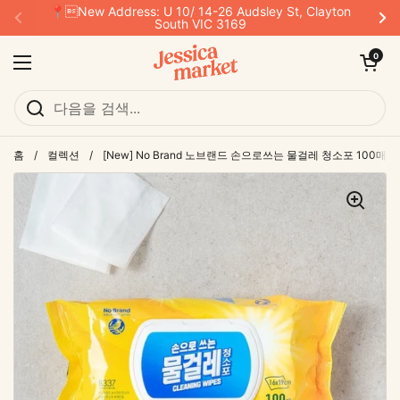
본문으로 건너뛰기
📍New Address: U 10/ 14-26 Audsley St, Clayton
이전
다
South VIC 3169
카트 열기
0
메뉴 열기
홈
/
컬렉션
/
[New] No Brand 노브랜드 손으로쓰는 물걸레 청소포 100매