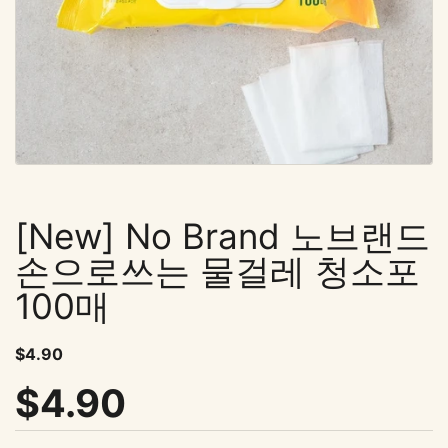
[New] No Brand 노브랜드
손으로쓰는 물걸레 청소포
100매
표준 가격
$4.90
표준 가격
$4.90